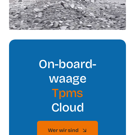
Nachri
Kontak
Shop
On-board-
waage
Tpms
Cloud
Wer wir sind