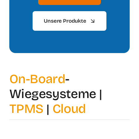
Unsere Produkte
On-Board
-
Wiegesysteme |
TPMS
|
Cloud