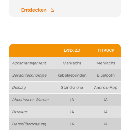
Entdecken
LANX 2.0
T1 TRUCK
Achsmanagement
Mehrachs
Mehrachs
Sensortechnologie
kabelgebunden
Bluetooth
Display
Stand-alone
Android-App
Akustischer Warner
JA
JA
Drucker
JA
JA
Datenübertragung
JA
JA