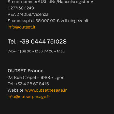
Steuernummer/USt-IdNr./Handelsregister VI
02771380249
REA 274056/Vicenza
Stammkapital 65.000,00 € voll eingezahlt
info@outset.it
Tel.: +39 0444 751028
[Mo.–Fr. | 08:00 – 12:30 | 14:00 – 17:30]
OUTSET France
23, Rue Crépet – 69007 Lyon
Tel.: +33 4 28 67 84 15
Website:
www.outsetpesage.fr
info@outsetpesage.fr