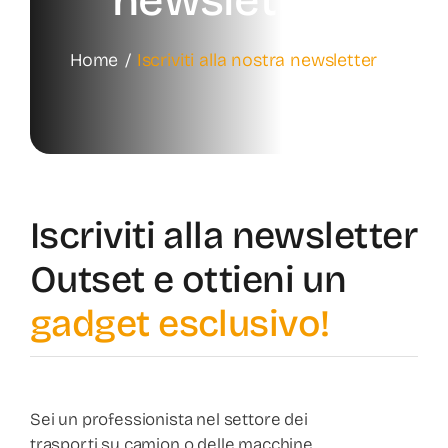
newsletter
Prodotti
Home
Iscriviti alla nostra newsletter
News
Contatti
Iscriviti alla newsletter
Shop
Outset e ottieni un
gadget esclusivo!
Sei un professionista nel settore dei
trasporti su camion o delle macchine