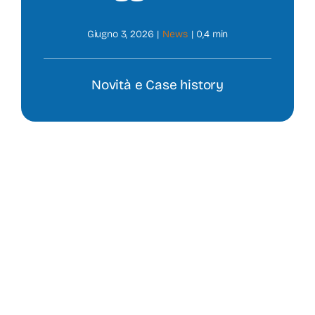
Prodotti
Giugno 3, 2026
|
News
|
0,4 min
News
Novità e Case history
Contatti
Shop