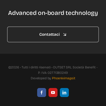
Advanced on-board technology
Contattaci
©2026 • Tutti i diritti riservati • OUTSET SRL Società Benefit -
P. IVA: 02771380249
Developed by
Phoeniximage.it