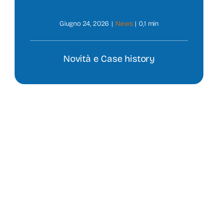
Prodotti
Giugno 24, 2026
|
News
|
0,1 min
News
Novità e Case history
Contatti
Shop