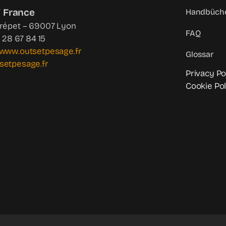
 France
Handbüche
Crépet – 69007 Lyon
FAQ
4 28 67 84 15
www.outsetpesage.fr
Glossar
setpesage.fr
Privacy Po
Cookie Pol