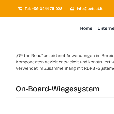
Zum
Tel.: +39 0444 751028
info@outset.it
Inhalt
springen
Home
Untern
„Off the Road“ bezeichnet Anwendungen im Bereich 
Komponenten gezielt entwickelt und konstruiert 
Verwendet im Zusammenhang mit RDKS -System
On-Board-Wiegesystem