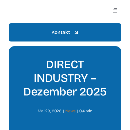
Zum
Inhalt
Navigat
springen
umscha
Kontakt
Home
DIRECT
Aziend
INDUSTRY –
Settori
Dezember 2025
Mezzi
Mai 29, 2026
|
News
|
0,4 min
Prodott