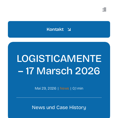
Zum
Inhalt
Navigat
springen
umscha
Kontakt
Home
LOGISTICAMENTE
Aziend
– 17 Marsch 2026
Settori
Mai 29, 2026
|
News
|
0,1 min
Mezzi
News und Case History
Prodott