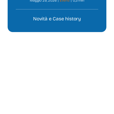
Maggio 29, 2026
|
Eventi
|
0,3 min
Prodotti
Novità e Case history
News
Contatti
Shop