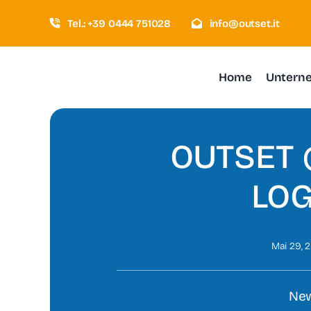
Zum
Tel.: +39 0444 751028
info@outset.it
Inhalt
springen
Home
Untern
OUTSET 
LOG
Mai 29, 
New