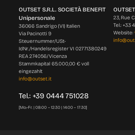
OUTSET S.R.L. SOCIETÀ BENEFIT
OUTSET
Unipersonale
23, Rue 
Tel.: +33 
36066 Sandrigo (VI) Italien
Website:
Via Pacinotti 9
info@out
Steuernummer/USt-
IdNr./Handelsregister VI 02771380249
REA 274056/Vicenza
Stammkapital 65.000,00 € voll
eingezahlt
info@outset.it
Tel.: +39 0444 751028
[Mo.–Fr. | 08:00 – 12:30 | 14:00 – 17:30]