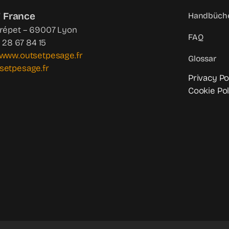
 France
Handbüche
Crépet – 69007 Lyon
FAQ
4 28 67 84 15
www.outsetpesage.fr
Glossar
setpesage.fr
Privacy Po
Cookie Pol