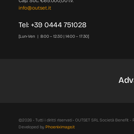
Cap. Soc. €65.000,00 i.v.
info@outset.it
Tel: +39 0444 751028
[Lun-Ven | 8:00 – 12:30 | 14:00 – 17:30]
Adv
©2026 • Tutti i diritti riservati • OUTSET SRL Società Benefit -
Developed by
Phoeniximage.it