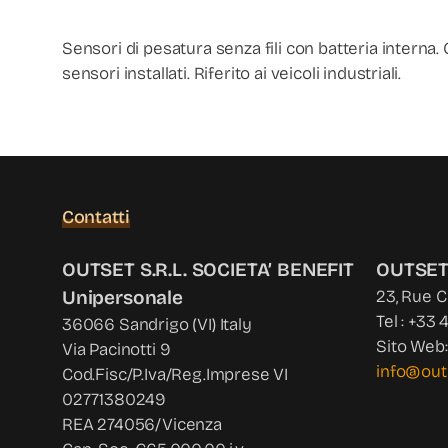
Sensori di pesatura senza fili con batteria interna
sensori installati. Riferito ai veicoli industriali.
Contatti
OUTSET S.R.L. SOCIETA’ BENEFIT
OUTSET
Unipersonale
23, Rue 
Tel : +33 
36066 Sandrigo (VI) Italy
Sito Web
Via Pacinotti 9
info@out
Cod.Fisc/P.Iva/Reg.Imprese VI
02771380249
REA 274056/Vicenza