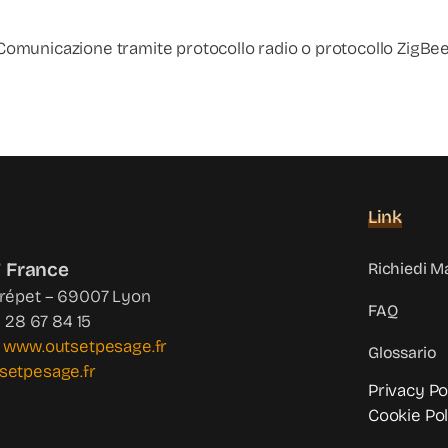
. Comunicazione tramite protocollo radio o protocollo ZigBe
Link
 France
Richiedi M
Crépet – 69007 Lyon
FAQ
4 28 67 84 15
:
www.outsetpesage.fr
Glossario
setpesage.fr
Privacy Po
Cookie Pol