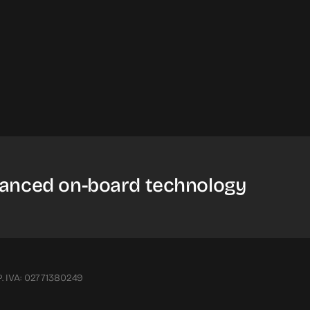
anced on-board technology
 P. IVA: 02771380249