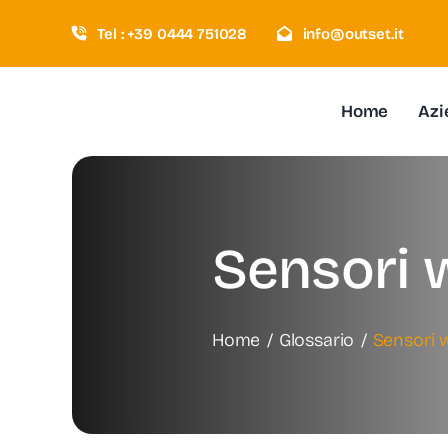
Salta
Tel : +39 0444 751028
info@outset.it
al
contenuto
Home
Azi
Sensori 
Home
Glossario
Sensori w