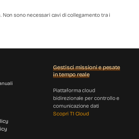
e. Non sono necessari cavi di collegamento tra i
Gestisci missioni e pesate
in tempo reale
anuali
Piattaforma cloud
bidirezionale per controllo e
comunicazione dati
Scopri T1 Cloud
licy
icy