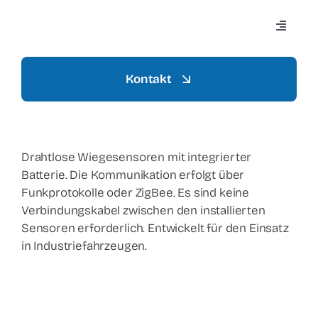
Zum
Inhalt
Navigat
springen
umscha
Kontakt
Home
Aziend
Drahtlose Wiegesensoren mit integrierter
Batterie. Die Kommunikation erfolgt über
Funkprotokolle oder ZigBee. Es sind keine
Settori
Verbindungskabel zwischen den installierten
Sensoren erforderlich. Entwickelt für den Einsatz
in Industriefahrzeugen.
Mezzi
Prodott