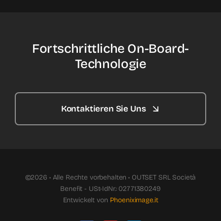
Fortschrittliche On-Board-
Technologie
Kontaktieren Sie Uns
©2026 • Alle Rechte vorbehalten • OUTSET SRL Società
Benefit - USt-IdNr.: 02771380249
Entwickelt von
Phoeniximage.it