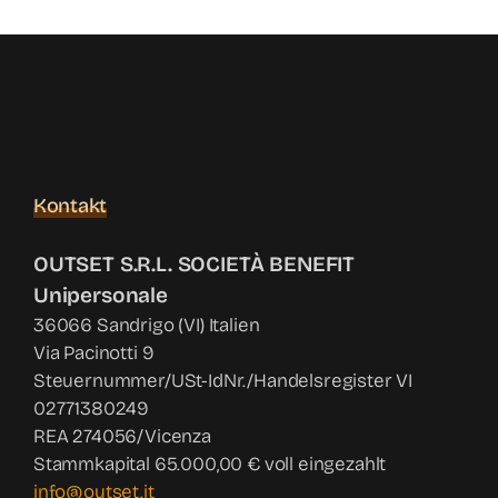
Nachri
Kontak
Shop
Kontakt
OUTSET S.R.L. SOCIETÀ BENEFIT
Unipersonale
36066 Sandrigo (VI) Italien
Via Pacinotti 9
Steuernummer/USt-IdNr./Handelsregister VI
02771380249
REA 274056/Vicenza
Stammkapital 65.000,00 € voll eingezahlt
info@outset.it