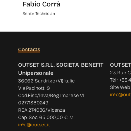
Fabio Corrà
Senior Technician
Contacts
OUTSET S.R.L. SOCIETA’ BENEFIT
OUTSET
Unipersonale
23, Rue 
Tél : +33 
36066 Sandrigo (VI) Italie
Site Web 
Via Pacinotti 9
info@out
Cod.Fisc/P.Iva/Reg.Imprese VI
02771380249
REA 274056/Vicenza
Cap. Soc. 65 000,00 € i.v.
info@outset.it