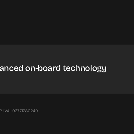
anced on-board technology
P. IVA : 02771380249