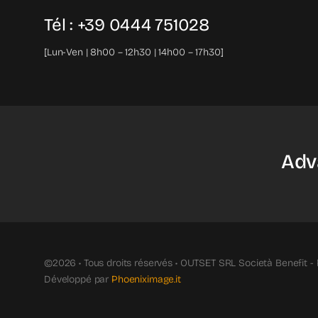
Tél : +39 0444 751028
[Lun-Ven | 8h00 – 12h30 | 14h00 – 17h30]
Adv
©2026 • Tous droits réservés • OUTSET SRL Società Benefit - 
Développé par
Phoeniximage.it