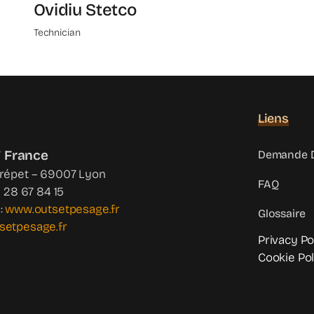
Ovidiu Stetco
Technician
Liens
 France
Demande D
Crépet – 69007 Lyon
FAQ
4 28 67 84 15
:
www.outsetpesage.fr
Glossaire
setpesage.fr
Privacy Po
Cookie Pol