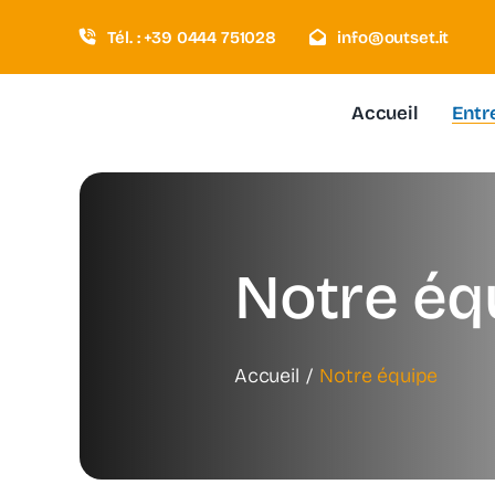
Passer
Tél. : +39 0444 751028
info@outset.it
au
contenu
Accueil
Entr
Notre éq
Accueil
Notre équipe