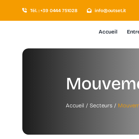
Passer
Tél. : +39 0444 751028
info@outset.it
au
contenu
Accueil
Entr
Mouvemen
Accueil
Secteurs
Mouveme