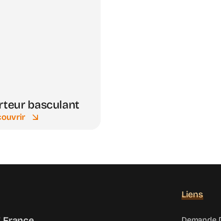
rteur basculant
ouvrir
Liens
 France
Demande D