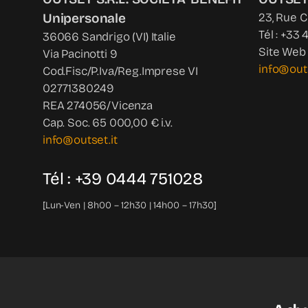
Unipersonale
23, Rue 
Tél : +33 
36066 Sandrigo (VI) Italie
Site Web 
Via Pacinotti 9
info@out
Cod.Fisc/P.Iva/Reg.Imprese VI
02771380249
REA 274056/Vicenza
Cap. Soc. 65 000,00 € i.v.
info@outset.it
Tél : +39 0444 751028
[Lun-Ven | 8h00 – 12h30 | 14h00 – 17h30]