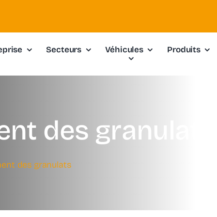
eprise
Secteurs
Véhicules
Produits
t des granulats
nt des granulats