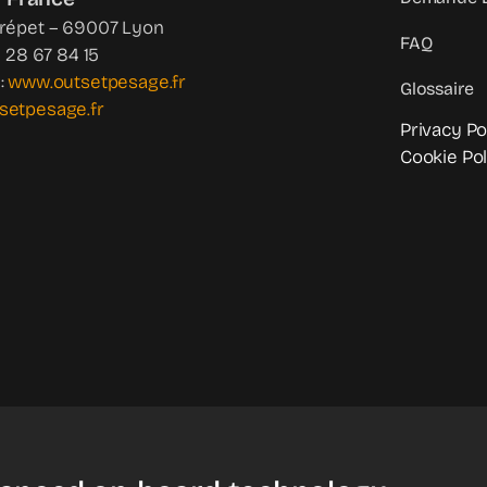
Crépet – 69007 Lyon
FAQ
4 28 67 84 15
:
www.outsetpesage.fr
Glossaire
setpesage.fr
Privacy Po
Cookie Pol