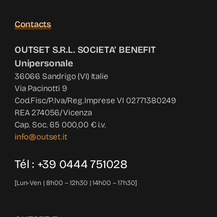
Contacts
OUTSET S.R.L. SOCIETA’ BENEFIT
Unipersonale
36066 Sandrigo (VI) Italie
Via Pacinotti 9
Cod.Fisc/P.Iva/Reg.Imprese VI 02771380249
REA 274056/Vicenza
Cap. Soc. 65 000,00 € i.v.
info@outset.it
Tél : +39 0444 751028
[Lun-Ven | 8h00 – 12h30 | 14h00 – 17h30]