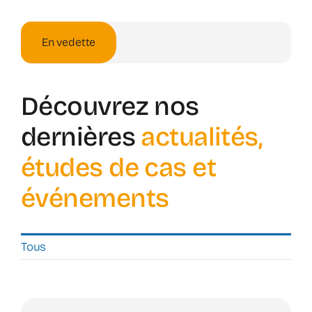
News
En vedette
DAP
Contac
Découvrez nos
Shop
dernières
actualités,
études de cas et
événements
Tous