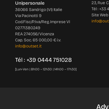
Unipersonale
23, Rue 
Tél : +33 
36066 Sandrigo (VI) Italie
Site Web 
Via Pacinotti 9
info@out
Cod.Fisc/P.Iva/Reg.Imprese VI
02771380249
REA 274056/Vicenza
Cap. Soc. 65 000,00 € i.v.
info@outset.it
Tél : +39 0444 751028
[Lun-Ven | 8h00 – 12h30 | 14h00 – 17h30]
Adv