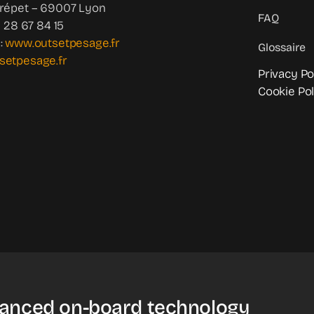
Crépet – 69007 Lyon
FAQ
4 28 67 84 15
:
www.outsetpesage.fr
Glossaire
setpesage.fr
Privacy Po
Cookie Pol
anced on-board technology