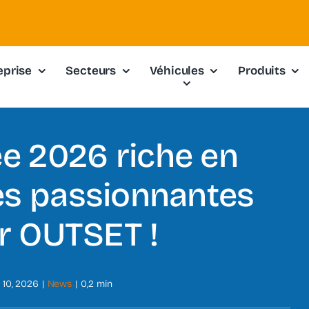
eprise
Secteurs
Véhicules
Produits
e 2026 riche en
s passionnantes
r OUTSET !
n 10, 2026
|
News
|
0,2 min