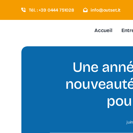
Passer
Tél. : +39 0444 751028
info@outset.it
au
contenu
Accueil
Entr
Une anné
nouveauté
pou
jui